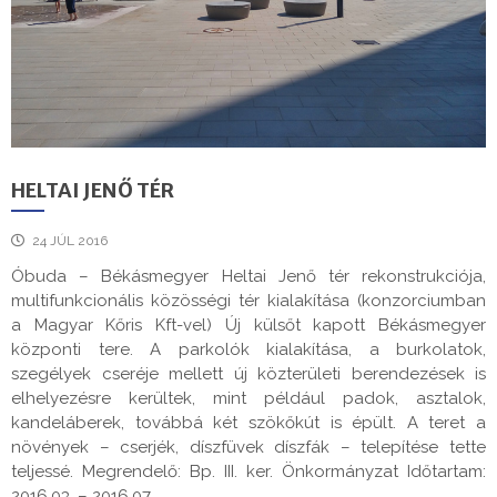
HELTAI JENŐ TÉR
24 JÚL 2016
Óbuda – Békásmegyer Heltai Jenő tér rekonstrukciója,
multifunkcionális közösségi tér kialakítása (konzorciumban
a Magyar Kőris Kft-vel) Új külsőt kapott Békásmegyer
központi tere. A parkolók kialakítása, a burkolatok,
szegélyek cseréje mellett új közterületi berendezések is
elhelyezésre kerültek, mint például padok, asztalok,
kandeláberek, továbbá két szökőkút is épült. A teret a
növények – cserjék, díszfüvek díszfák – telepítése tette
teljessé. Megrendelő: Bp. III. ker. Önkormányzat Időtartam:
2016.03. – 2016.07.