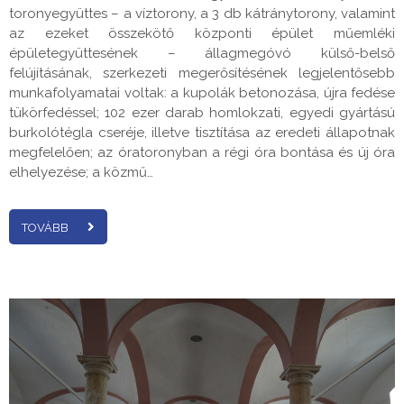
toronyegyüttes – a víztorony, a 3 db kátránytorony, valamint
az ezeket összekötő központi épület műemléki
épületegyüttesének – állagmegóvó külső-belső
felújításának, szerkezeti megerősítésének legjelentősebb
munkafolyamatai voltak: a kupolák betonozása, újra fedése
tükörfedéssel; 102 ezer darab homlokzati, egyedi gyártású
burkolótégla cseréje, illetve tisztítása az eredeti állapotnak
megfelelően; az óratoronyban a régi óra bontása és új óra
elhelyezése; a közmű…
TOVÁBB