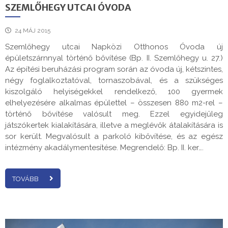
SZEMLŐHEGY UTCAI ÓVODA
24 MÁJ 2015
Szemlőhegy utcai Napközi Otthonos Óvoda új
épületszárnnyal történő bővítése (Bp. II. Szemlőhegy u. 27.)
Az építési beruházási program során az óvoda új, kétszintes,
négy foglalkoztatóval, tornaszobával, és a szükséges
kiszolgáló helyiségekkel rendelkező, 100 gyermek
elhelyezésére alkalmas épülettel – összesen 880 m2-rel –
történő bővítése valósult meg. Ezzel egyidejűleg
játszókertek kialakítására, illetve a meglévők átalakítására is
sor került. Megvalósult a parkoló kibővítése, és az egész
intézmény akadálymentesítése. Megrendelő: Bp. II. ker….
TOVÁBB