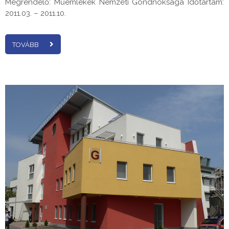
Megrendelő: Műemlékek Nemzeti Gondnoksága Időtartam:
2011.03. – 2011.10.
TOVÁBB