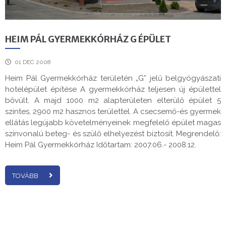
HEIM PÁL GYERMEKKÓRHÁZ G ÉPÜLET
01 DEC 2008
Heim Pál Gyermekkórház területén „G” jelű belgyógyászati
hotelépület építése A gyermekkórház teljesen új épülettel
bővült. A majd 1000 m2 alapterületen elterülő épület 5
szintes, 2900 m2 hasznos területtel. A csecsemő-és gyermek
ellátás legújabb követelményeinek megfelelő épület magas
színvonalú beteg- és szülő elhelyezést biztosít. Megrendelő:
Heim Pál Gyermekkórház Időtartam: 2007.06.- 2008.12.
TOVÁBB