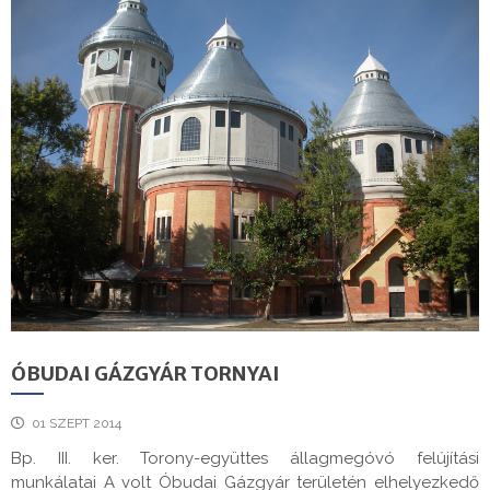
ÓBUDAI GÁZGYÁR TORNYAI
01 SZEPT 2014
Bp. III. ker. Torony-együttes állagmegóvó felújítási
munkálatai A volt Óbudai Gázgyár területén elhelyezkedő