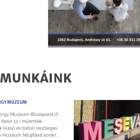
T MUNKÁINK
RGY MÚZEUM
örgy Múzeum (Budapest VI.,
i fasor 12.) műemlék
 külső és belső részleges
A múzeum felújítása során...