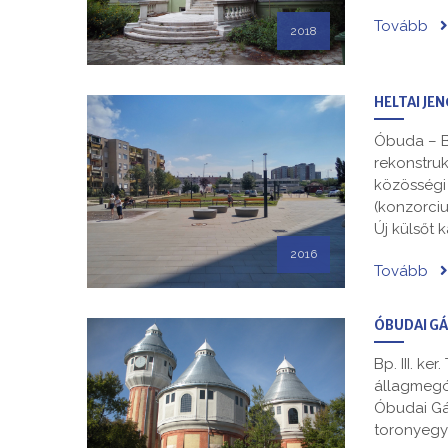
Tovább
2018
HELTAI JEN
Óbuda – B
rekonstruk
közösségi 
(konzorciu
Új külsőt 
2016
Tovább
ÓBUDAI GÁ
Bp. III. ke
állagmegóv
Óbudai Gá
toronyegyü