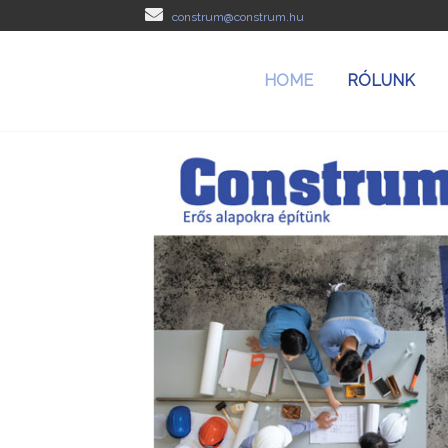
construm@construm.hu
HOME
RÓLUNK