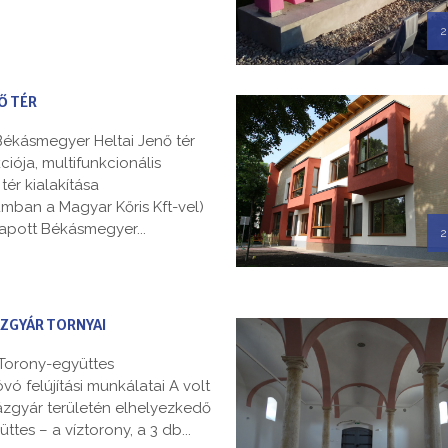
2
Ő TÉR
ékásmegyer Heltai Jenő tér
ciója, multifunkcionális
tér kialakítása
mban a Magyar Kőris Kft-vel)
kapott Békásmegyer...
2
ZGYÁR TORNYAI
r. Torony-együttes
ó felújítási munkálatai A volt
zgyár területén elhelyezkedő
ttes – a víztorony, a 3 db...