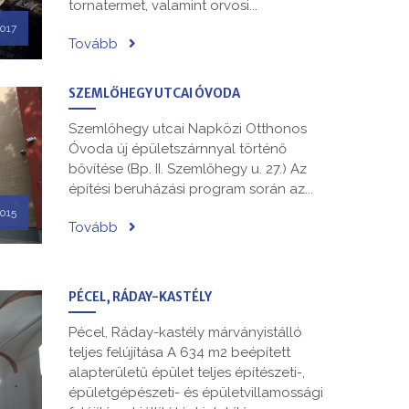
tornatermet, valamint orvosi...
017
Tovább
SZEMLŐHEGY UTCAI ÓVODA
Szemlőhegy utcai Napközi Otthonos
Óvoda új épületszárnnyal történő
bővítése (Bp. II. Szemlőhegy u. 27.) Az
építési beruházási program során az...
015
Tovább
PÉCEL, RÁDAY-KASTÉLY
Pécel, Ráday-kastély márványistálló
teljes felújítása A 634 m2 beépített
alapterületű épület teljes építészeti-,
épületgépészeti- és épületvillamossági