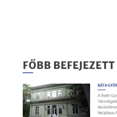
FŐBB BEFEJEZET
RÁTH GYÖ
A Ráth Gy
Városliget
épületének
felújítása 