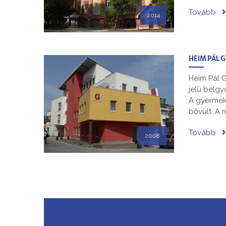
Tovább
2014
HEIM PÁL 
Heim Pál 
jelű belgy
A gyermekk
bővült. A 
Tovább
2008