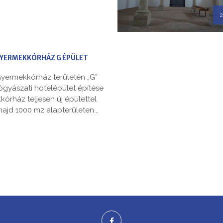
2
GYERMEKKÓRHÁZ G ÉPÜLET
Gyermekkórház területén „G”
ógyászati hotelépület építése
órház teljesen új épülettel
majd 1000 m2 alapterületen...