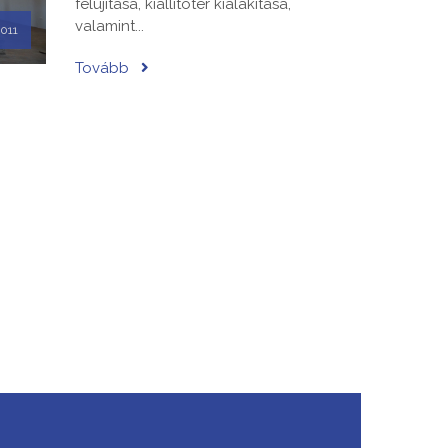
felújítása, kiállítótér kialakítása,
valamint...
011
Tovább